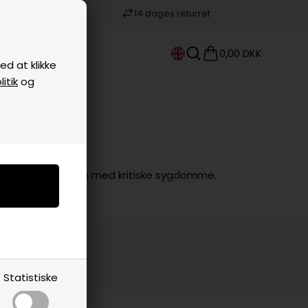
keshop
14 dages returret
KONTAKT
0,00 DKK
d at klikke
itik
og
il fordel for børn med kritiske sygdomme.
Statistiske