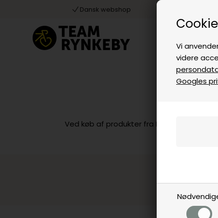
Dansk webshop
Cookie
Vi anvender
videre acce
persondatap
Googles priv
Ved køb af produkter fra EVERY SUMMER 
S
Nødvendig