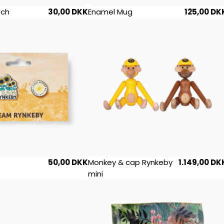
tch
30,00 DKK
Enamel Mug
125,00 DK
50,00 DKK
Monkey & cap Rynkeby
1.149,00 DK
mini