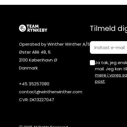
Tilmeld di
Operated by Winther Winther A/S
Øster Allé 48, 6.
2100 København Ø
Ja tak, jeg øn
Danmark
mail. Jeg kan t
mere i vores sa
post
+45 35257080
contact@wintherwinther.com
CVR: DK13227047