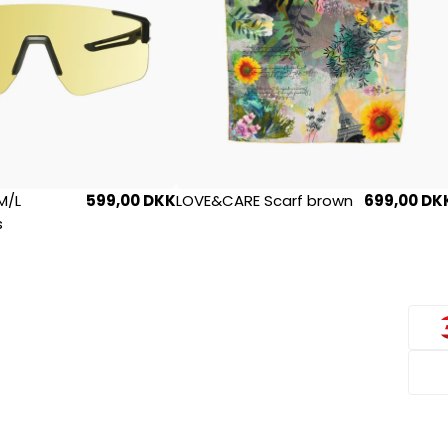
M/L
599,00 DKK
LOVE&CARE Scarf brown
699,00 DK
s