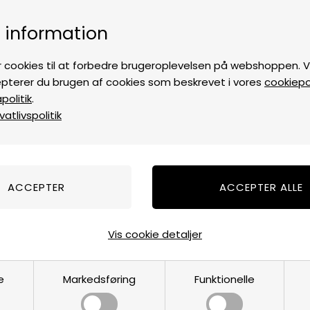
5-7 dages levering
Fri fragt over
i DK til pak
 information
ALLE PRODUKTER
OM KOLLEKTIONEN
EN RYNKERS HISTORIE
 cookies til at forbedre brugeroplevelsen på webshoppen. Ve
pterer du brugen af cookies som beskrevet i vores
cookiepol
olitik
.
atlivspolitik
Accessories
COLLECTION
støtter
du automatisk Team Rynkebys indsamling t
Vis cookie detaljer
ortering
Farve
Materiale
e
Markedsføring
Funktionelle