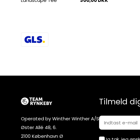
Landscape Tee
300,00 DKK
Tilmeld di
Operated by Winther Winther A/S
Øster Allé 48, 6.
2100 København Ø
Ja tak, jeg øn