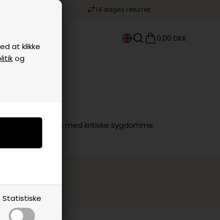
keshop
14 dages returret
KONTAKT
0,00 DKK
d at klikke
itik
og
il fordel for børn med kritiske sygdomme.
riale
Statistiske