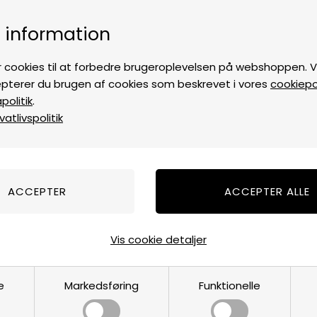
5-7 dages levering
Fri fragt over
i DK til pak
 information
ALLE PRODUKTER
OM KOLLEKTIONEN
EN RYNKERS HISTORIE
 cookies til at forbedre brugeroplevelsen på webshoppen. Ve
pterer du brugen af cookies som beskrevet i vores
cookiepol
olitik
.
atlivspolitik
T-Shirts
COLLECTION
støtter
du automatisk Team Rynkebys indsamling t
Vis cookie detaljer
Størrelse
Farve
Mate
e
Markedsføring
Funktionelle