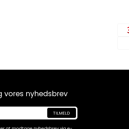
g vores nyhedsbrev
sker at modtage nyhedsbrev via e-