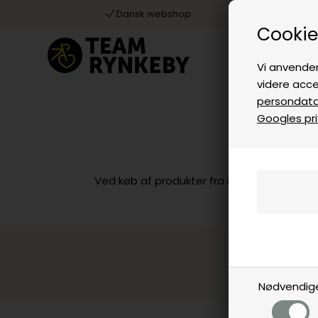
Dansk webshop
Cookie
Vi anvender
videre acce
persondatap
Googles priv
Ved køb af produkter fra EVERY SUMMER 
Sortering
Nødvendig